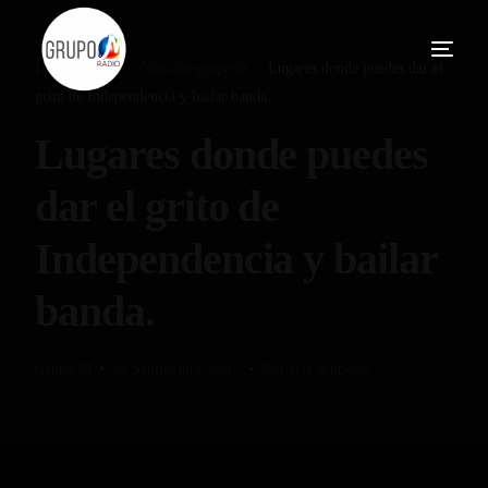
Home
Blog
Noticias-gruperas
Lugares donde puedes dar el
grito de Independencia y bailar banda.
Lugares donde puedes
dar el grito de
Independencia y bailar
banda.
Grupo M
24 Septiembre, 2017
Noticias-gruperas