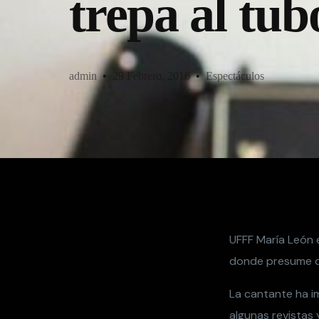
trepa al tub
admin
29 Febrero, 2016
Espectáculos
UFFF María León 
donde presume qu
La cantante ha i
algunas revistas