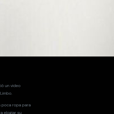
ió un video
 Limbo.
n poca ropa para
a elogiar su