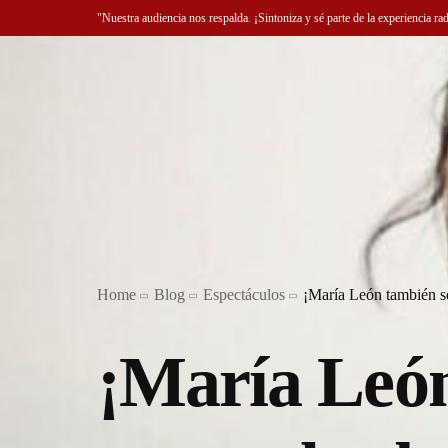
"Nuestra audiencia nos respalda. ¡Sintoniza y sé parte de la experiencia ra
Home
Blog
Espectáculos
¡María León también se
¡María León