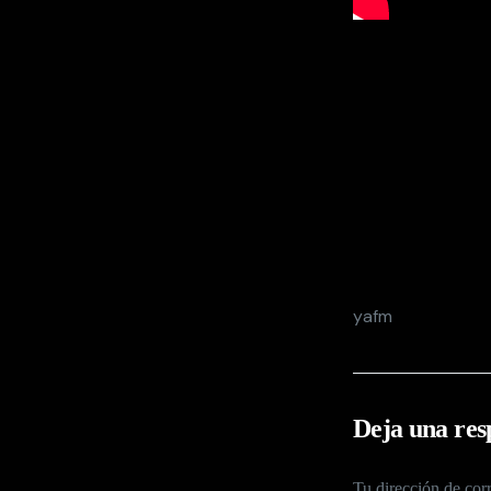
yafm
Deja una res
Tu dirección de corr