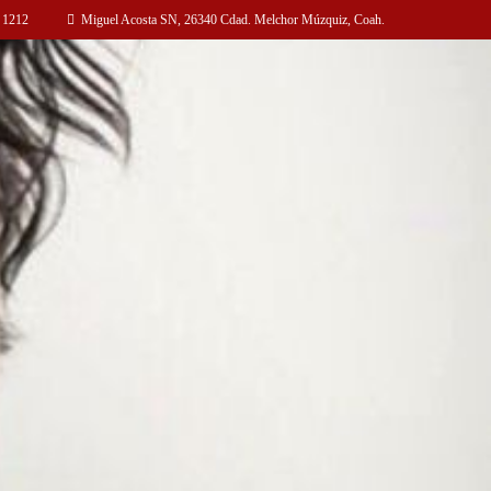
 1212
Miguel Acosta SN, 26340 Cdad. Melchor Múzquiz, Coah.