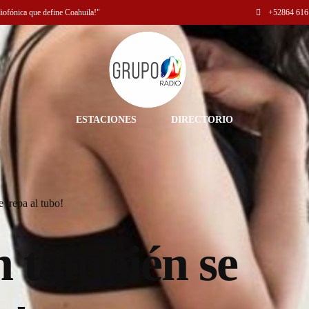
diofónica que define Coahuila!"
+52
864 616
ESTACIONES
DIRECTORIO
 trepa al tubo!
 también se