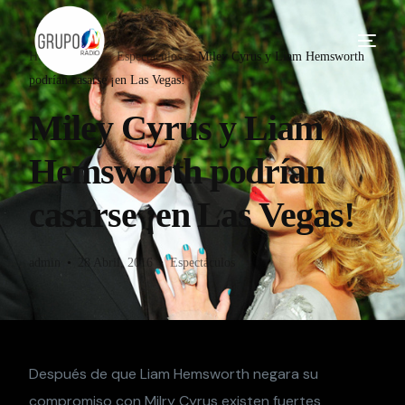
Home
Blog
Espectáculos
Miley Cyrus y Liam Hemsworth
podrían casarse ¡en Las Vegas!
Miley Cyrus y Liam
Hemsworth podrían
casarse ¡en Las Vegas!
admin
28 Abril, 2016
Espectáculos
Después de que Liam Hemsworth negara su
compromiso con Milry Cyrus existen fuertes