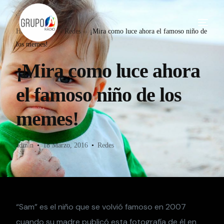
Home
Blog
Redes
¡Mira como luce ahora el famoso niño de
los memes!
¡Mira como luce ahora
el famoso niño de los
memes!
admin
18 Marzo, 2016
Redes
“Sam” es el niño que se volvió famoso en 2007
cuando su madre publicó esta fotografía de él en