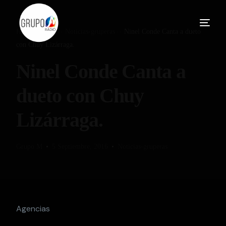
Home
Blog
Noticias-gruperas
Ninel Conde Canta a dueto
con Chuy Lizárraga.
Ninel Conde Canta a
dueto con Chuy
Lizárraga.
Grupo M
5 Septiembre, 2016
Noticias-gruperas
Agencias