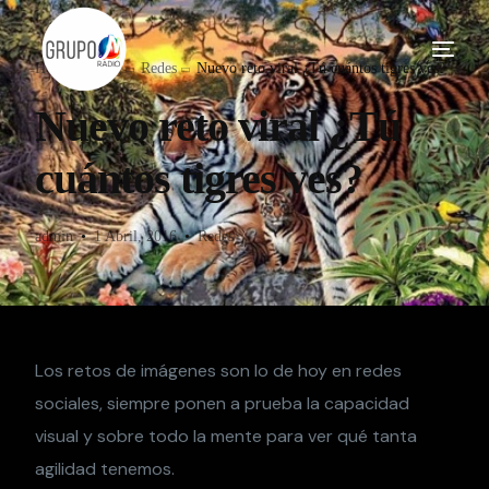
Home
Blog
Redes
Nuevo reto viral ¿Tú cuántos tigres ves?
Nuevo reto viral ¿Tú
cuántos tigres ves?
admin
1 Abril, 2016
Redes
Los retos de imágenes son lo de hoy en redes
sociales, siempre ponen a prueba la capacidad
visual y sobre todo la mente para ver qué tanta
agilidad tenemos.