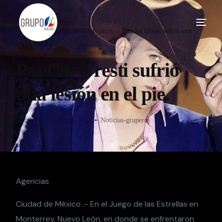
Home
Blog
Noticias-gruperas
Pancho Uresti sufrió una
lesión en el pie.
Pancho Uresti sufrió
una lesión en el pie.
Grupo M
26 Julio, 2016
Noticias-gruperas
Agencias
Ciudad de México .- En el Juego de las Estrellas en
Monterrey, Nuevo León, en donde se enfrentaron