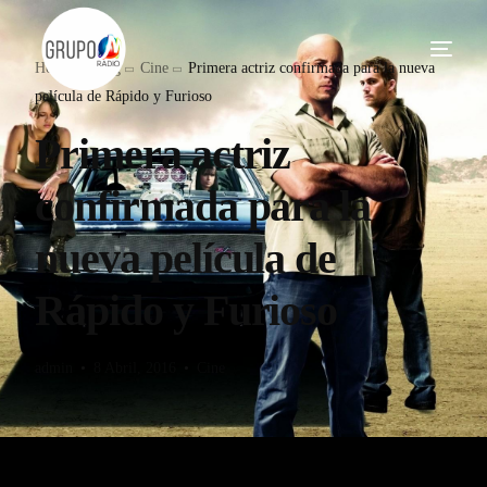
Home
Blog
Cine
Primera actriz confirmada para la nueva
película de Rápido y Furioso
Primera actriz
confirmada para la
nueva película de
Rápido y Furioso
admin
8 Abril, 2016
Cine