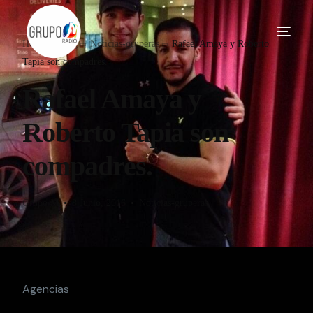
Home
Blog
Noticias-gruperas
Rafael Amaya y Roberto
Tapia son compadres.
Rafael Amaya y
Roberto Tapia son
compadres.
Grupo M
8 Junio, 2016
Noticias-gruperas
Agencias