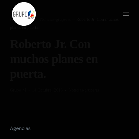
Home
Blog
Noticias-gruperas
Roberto Jr. Con muchos
planes en puerta.
Roberto Jr. Con
muchos planes en
puerta.
Grupo M
14 Octubre, 2016
Noticias-gruperas
Agencias