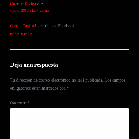
Carme Tavira
dice:
4 julio, 2016 a las 4:23 am
Carme Tavira
liked this on Facebook.
RESPONDER
Deja una respuesta
Tu dirección de correo electrónico no será publicada.
Los campos
obligatorios están marcados con
*
Comentario
*