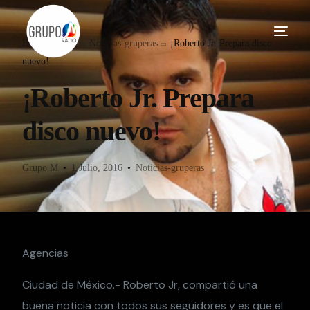
Home
Blog
Noticias-gruperas
¡Roberto Jr. Prepara disco
nuevo!
¡Roberto Jr. Prepara
disco nuevo!
Grupo M
1 Julio, 2016
Noticias-gruperas
Agencias
Ciudad de México.- Roberto Jr, compartió una
buena noticia con todos sus seguidores y es que el