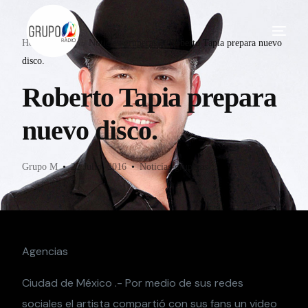
Home
Blog
Noticias-gruperas
Roberto Tapia prepara nuevo
disco.
Roberto Tapia prepara
nuevo disco.
Grupo M
22 Julio, 2016
Noticias-gruperas
Agencias
Ciudad de México .- Por medio de sus redes
sociales el artista compartió con sus fans un video