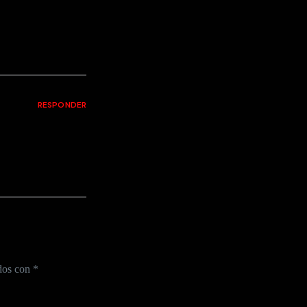
RESPONDER
ados con
*