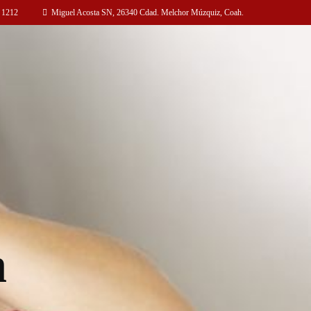
 1212
Miguel Acosta SN, 26340 Cdad. Melchor Múzquiz, Coah.
n