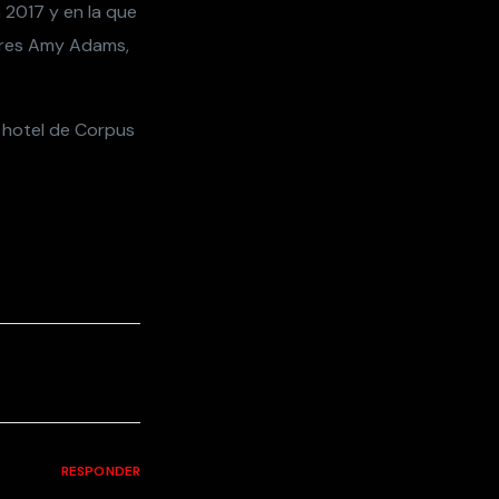
 2017 y en la que
ores Amy Adams,
n hotel de Corpus
RESPONDER