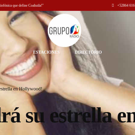
diofónica que define Coahuila!"
+52
864 616
ESTACIONES
DIRECTORIO
estrella en Hollywood!
rá su estrella e