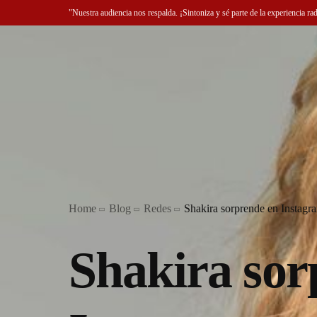
"Nuestra audiencia nos respalda. ¡Sintoniza y sé parte de la experiencia ra
Home
Blog
Redes
Shakira sorprende en Instagr
Shakira sor