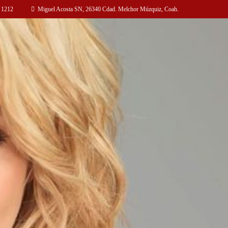
 1212
Miguel Acosta SN, 26340 Cdad. Melchor Múzquiz, Coah.