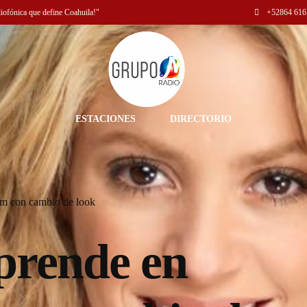
diofónica que define Coahuila!"
+52
864 616
ESTACIONES
DIRECTORIO
am con cambio de look
prende en