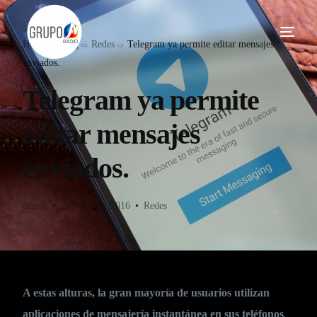
Home
Blog
Redes
Telegram ya permite editar mensajes
enviados.
Telegram ya permite
editar mensajes
enviados.
admin
25 Febrero, 2016
Redes
A estas alturas, la gran mayoría de usuarios utilizan
.
aplicaciones de mensajería instantánea en sus teléfonos