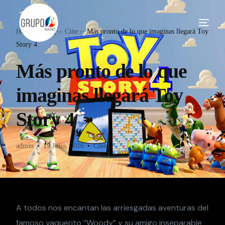
Home
Blog
Cine
Más pronto de lo que imaginas llegará Toy
Story 4
Más pronto de lo que
imaginas llegará Toy
Story 4
admin
19 Julio, 2016
Cine
A todos nos encantan las arriesgadas aventuras del
famoso vaquerito “Woody” y su amigo inseparable