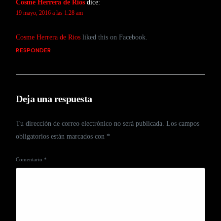
Cosme Herrera de Rios
dice:
19 mayo, 2016 a las 1:28 am
Cosme Herrera de Rios
liked this on Facebook.
RESPONDER
Deja una respuesta
Tu dirección de correo electrónico no será publicada.
Los campos
obligatorios están marcados con
*
Comentario
*