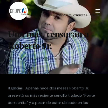
Home
Blog
Noticias-gruperas
Uno más, censuran a Roberto
Jr.
Uno más, censuran a
Roberto Jr.
admin
17 Mayo, 2016
Noticias-gruperas
Apenas hace dos meses Roberto Jr.
Agencias .
presentó su más reciente sencillo titulado “Ponte
borrachita” y a pesar de estar ubicado en los