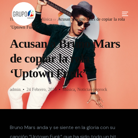
Home
Blog
Música
Acusan a Bruno Mars de copiar la rola
‘Uptown Funk’
Acusan a Bruno Mars
de copiar la rola
‘Uptown Funk’
admin
24 Febrero, 2016
Música
,
Noticias-poprock
Bruno Mars anda y se siente en la gloria con su
canción “Uptown Funk” que ha sido todo un hit,