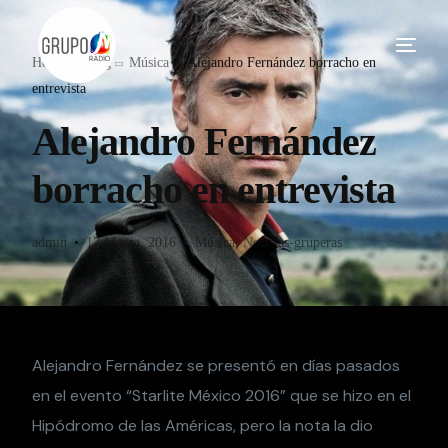
Home
Blog
Música
Alejandro Fernández borracho en
entrevista
Alejandro Fernández
borracho en entrevista
admin
17 Marzo, 2016
Música
,
Noticias-gruperas
Alejandro Fernández se presentó en días pasados
en el evento “Starlite México 2016” que se hizo en el
Hipódromo de las Américas, pero la nota la dio