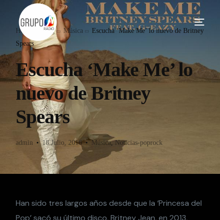
Home
Blog
Música
Escucha ‘Make Me’ lo nuevo de Britney
Spears
Escucha ‘Make Me’ lo
nuevo de Britney
Spears
admin
18 Julio, 2016
Música
,
Noticias-poprock
Han sido tres largos años desde que la ‘Princesa del
Pop’ sacó su último disco, Britney Jean, en 2013,