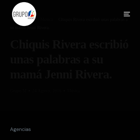
Home
Blog
Música
Chiquis Rivera escribió unas palabras a
su mamá Jenni Rivera.
Chiquis Rivera escribió
unas palabras a su
mamá Jenni Rivera.
Grupo M
24 Agosto, 2016
Música
Agencias