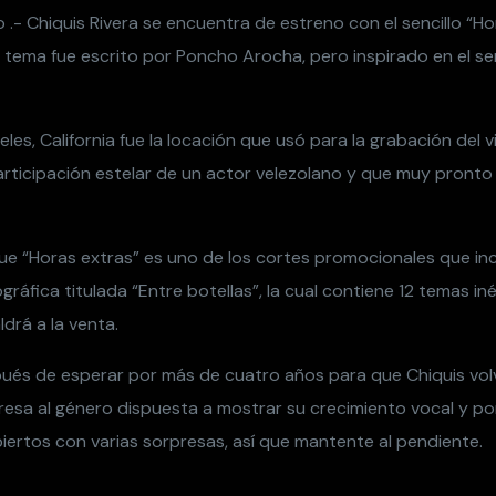
.- Chiquis Rivera se encuentra de estreno con el sencillo “Ho
 tema fue escrito por Poncho Arocha, pero inspirado en el sen
es, California fue la locación que usó para la grabación del vi
articipación estelar de un actor velezolano y que muy pron
e “Horas extras” es uno de los cortes promocionales que inc
ráfica titulada “Entre botellas”, la cual contiene 12 temas in
drá a la venta.
ués de esperar por más de cuatro años para que Chiquis vol
resa al género dispuesta a mostrar su crecimiento vocal y p
iertos con varias sorpresas, así que mantente al pendiente.