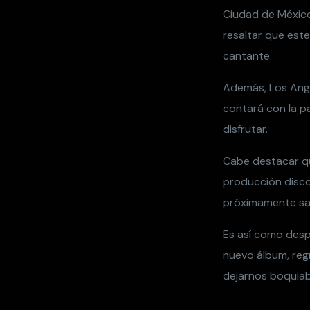
Ciudad de México 
resaltar que este
cantante.
Además, Los Angel
contará con la p
disfrutar.
Cabe destacar qu
producción discog
próximamente sal
Es así como desp
nuevo álbum, reg
dejarnos boquiab