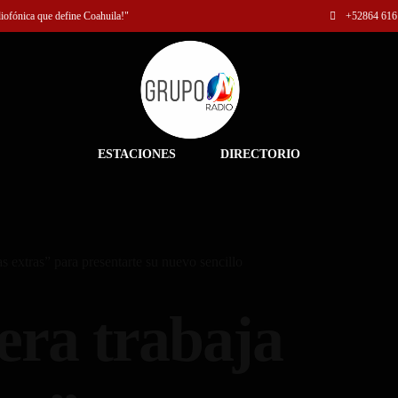
diofónica que define Coahuila!"
+52
864 616
ESTACIONES
DIRECTORIO
s extras” para presentarte su nuevo sencillo
era trabaja