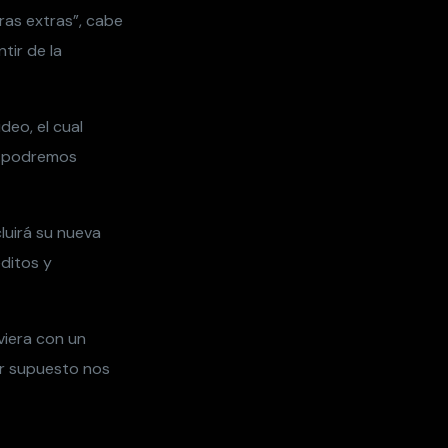
ras extras”, cabe
tir de la
deo, el cual
to podremos
luirá su nueva
éditos y
viera con un
or supuesto nos