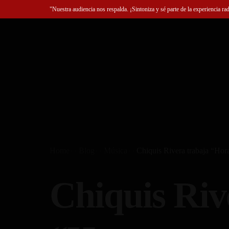
"Nuestra audiencia nos respalda. ¡Sintoniza y sé parte de la experiencia ra
Home
Blog
Música
Chiquis Rivera trabaja “Hora
Chiquis Riv