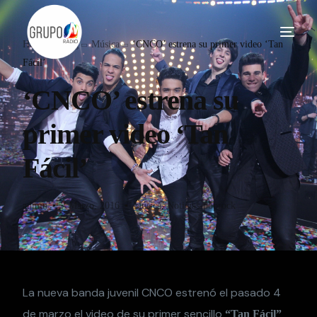
Home
Blog
Música
‘CNCO’ estrena su primer video ‘Tan
Fácil’
‘CNCO’ estrena su
primer video ‘Tan
Fácil’
admin
7 Marzo, 2016
Música
,
Noticias-poprock
La nueva banda juvenil CNCO estrenó el pasado 4
de marzo el video de su primer sencillo
“Tan Fácil”