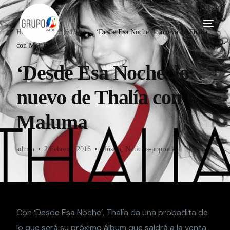
Home
Blog
Música
‘Desde Esa Noche’ lo nuevo de Thalía
con Maluma
‘Desde Esa Noche’ lo
nuevo de Thalía con
Maluma
admin
2 Febrero, 2016
Música
,
Noticias-poprock
Con ‘Desde Esa Noche’, Thalía da una probadita de
lo que será su próximo álbum que saldrá a la venta