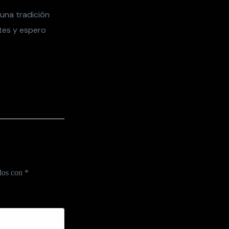
 una tradición
tes y espero
ados con
*