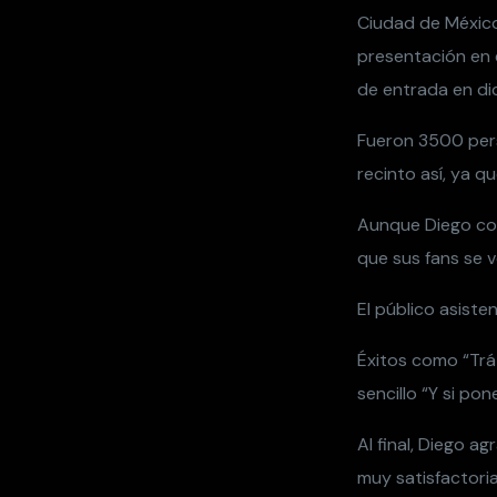
Ciudad de México
presentación en 
de entrada en dic
Fueron 3500 pers
recinto así, ya q
Aunque Diego cont
que sus fans se vo
El público asiste
Éxitos como “Trát
sencillo “Y si po
Al final, Diego a
muy satisfactoria