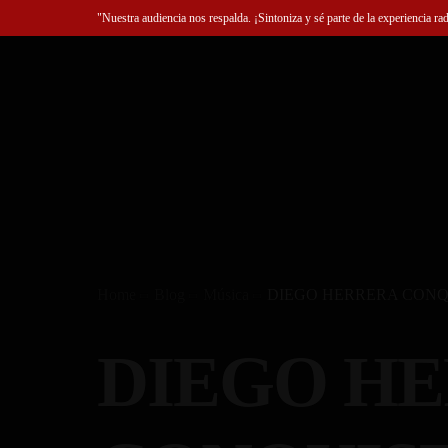
"Nuestra audiencia nos respalda. ¡Sintoniza y sé parte de la experiencia ra
Home
Blog
Música
DIEGO HERRERA CONQ
DIEGO H