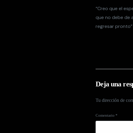
“Creo que el esp
que no debe de a
regresar pronto”
Deja una res
Tu dirección de corr
Comentario
*