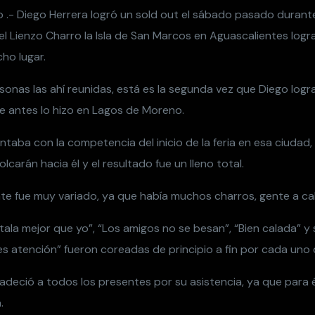
 .- Diego Herrera logró un sold out el sábado pasado durant
el Lienzo Charro la Isla de San Marcos en Aguascalientes log
ho lugar.
onas las ahí reunidas, está es la segunda vez que Diego logr
ue antes lo hizo en Lagos de Moreno.
aba con la competencia del inicio de la feria en esa ciudad,
lcarán hacia él y el resultado fue un lleno total.
nte fue muy variado, ya que había muchos charros, gente a ca
ala mejor que yo”, “Los amigos no se besan”, “Bien calada” y
nes atención” fueron coreadas de principio a fin por cada uno 
gradeció a todos los presentes por su asistencia, ya que para 
.