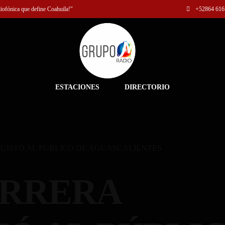
diofónica que define Coahuila!"
+52
864 616
ESTACIONES
DIRECTORIO
UISTÓ AL PÚBLICO DE AGUASCALIENTES
ERRERA