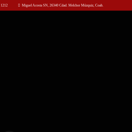
 1212
Miguel Acosta SN, 26340 Cdad. Melchor Múzquiz, Coah.