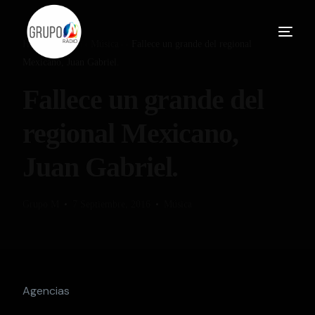
Home
Blog
Música
Fallece un grande del regional
Mexicano, Juan Gabriel.
Fallece un grande del
regional Mexicano,
Juan Gabriel.
Grupo M
7 Septiembre, 2016
Música
Agencias