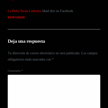
La Beba Teran-Ledezma
liked this on Facebook.
RESPONDER
Deja una respuesta
Tu dirección de correo electrónico no será publicada.
Los campos
obligatorios están marcados con
*
Comentario
*