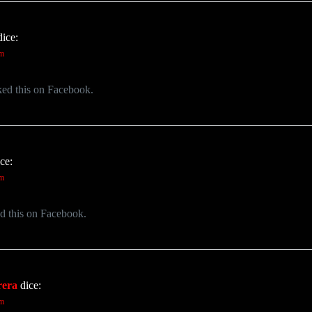
dice:
pm
ked this on Facebook.
ce:
pm
d this on Facebook.
rera
dice:
pm