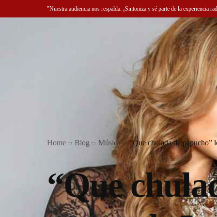
"Nuestra audiencia nos respalda. ¡Sintoniza y sé parte de la experiencia ra
Home
Blog
Música
“Que chulada de papucho” 
“Que chulad