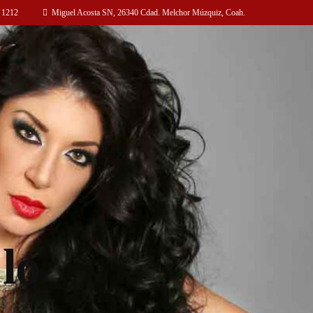
 1212
Miguel Acosta SN, 26340 Cdad. Melchor Múzquiz, Coah.
lo