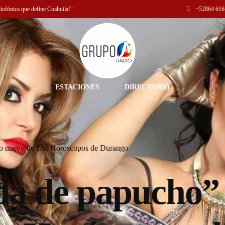
diofónica que define Coahuila!"
+52
864 616
ESTACIONES
DIRECTORIO
lo nuevo de Los Horóscopos de Durango
a de papucho” 