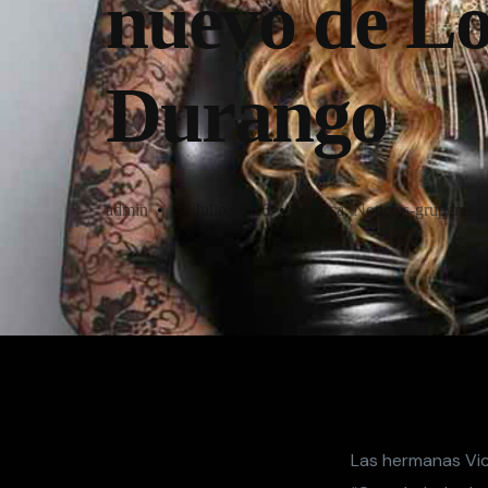
nuevo de Lo
Durango
admin
27 Julio, 2016
Música
,
Noticias-gruperas
Las hermanas Vic