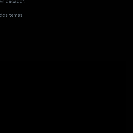
 en pecado”.
s dos temas