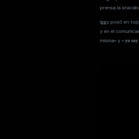
prensa la atacab
Iggy posó en top
y en el comunicad
misma» y »
yo soy