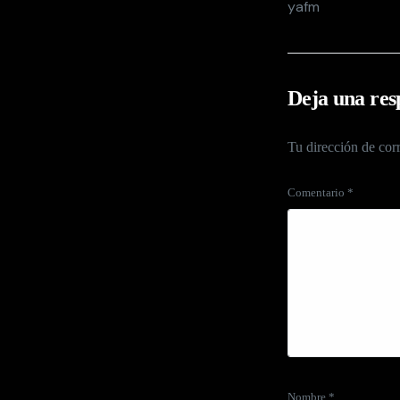
yafm
Deja una res
Tu dirección de corr
Comentario
*
Nombre
*