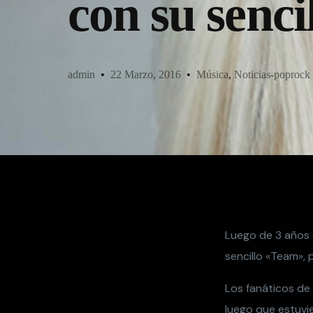
con su senc
admin
22 Marzo, 2016
Música
,
Noticias-poprock
Luego de 3 años 
sencillo «Team», 
Los fanáticos de 
luego que estuvi