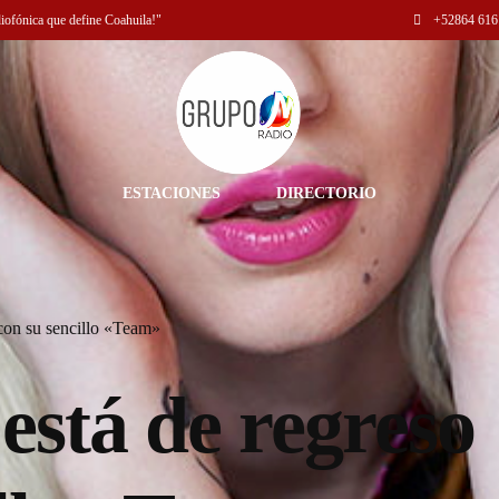
diofónica que define Coahuila!"
+52
864 616
ESTACIONES
DIRECTORIO
 con su sencillo «Team»
está de regreso