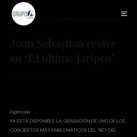
Home
Blog
Música
Joan Sebastian revive en ‘El último
jaripeo’
Joan Sebastian revive
en ‘El último jaripeo’
Grupo M
22 Agosto, 2017
Música
Agencias
YA ESTÁ DISPONIBLE LA GRABACIÓN DE UNO DE LOS
CONCIERTOS MÁS EMBLEMÁTICOS DEL ‘REY DEL