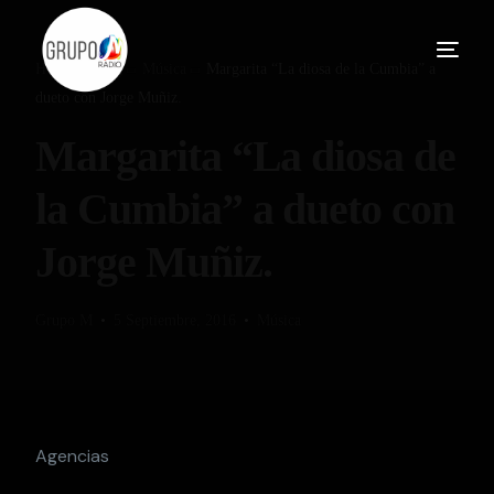
Home
Blog
Música
Margarita “La diosa de la Cumbia” a
dueto con Jorge Muñiz.
Margarita “La diosa de
la Cumbia” a dueto con
Jorge Muñiz.
Grupo M
5 Septiembre, 2016
Música
Agencias