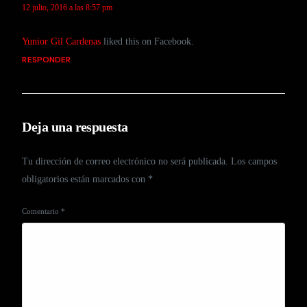
12 julio, 2016 a las 8:57 pm
Yunior Gil Cardenas
liked this on Facebook.
RESPONDER
Deja una respuesta
Tu dirección de correo electrónico no será publicada.
Los campos
obligatorios están marcados con
*
Comentario
*