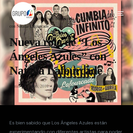
Home
Blog
Música
Nueva rola de “Los Ángeles Azules”
con Natalia Lafourcade
Nueva rola de “Los
Ángeles Azules” con
Natalia Lafourcade
admin
3 Junio, 2016
Música
,
Noticias-gruperas
Es bien sabido que Los Ángeles Azules están
experimentando con diferentes artistas para poder