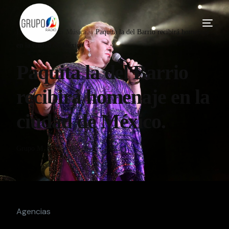
Home
Blog
Música
Paquita la del Barrio recibirá homenaje
en la ciudad de México.
Paquita la del Barrio
recibirá homenaje en la
ciudad de México.
Grupo M
22 Junio, 2016
Música
Agencias