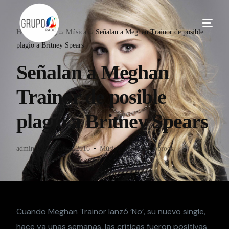
Home
Blog
Música
Señalan a Meghan Trainor de posible
plagio a Britney Spears
Señalan a Meghan
Trainor de posible
plagio a Britney Spears
admin
30 Marzo, 2016
Música
,
Noticias-poprock
Cuando Meghan Trainor lanzó ‘No’, su nuevo single,
hace ya unas semanas, las críticas fueron positivas